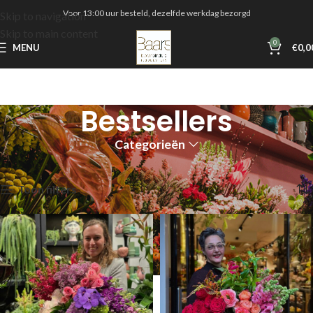
Voor 13:00 uur besteld, dezelfde werkdag bezorgd
Skip to navigation
Skip to main content
0
MENU
€
0,0
Bestsellers
Categorieën
Home
Shop
Bestsellers
Toont alle 15 resultaten
Toon filters