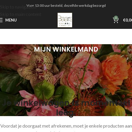
Voor 13:00 uur besteld, dezelfde werkdag bezorgd
Skip to navigation
Skip to main content
0
MENU
€
0,0
MIJN WINKELMAND
Je winkelwagen is momenteel
leeg.
Voordat je doorgaat met afrekenen, moet je enkele producten aan