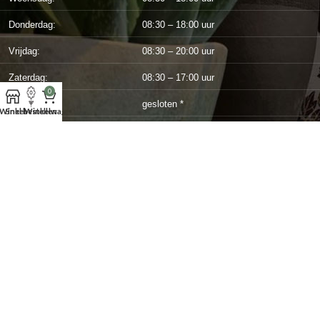
Donderdag:
08:30 – 18:00 uur
Vrijdag:
08:30 – 20:00 uur
Zaterdag:
08:30 – 17:00 uur
0
Zondag:
gesloten *
Winkel
Snel bestellen
Winkelwagen
MENU
Alle boeketten
Snel bestellen
Bloemenabonnement
Over Ons
Contact
SNELLE LINKS