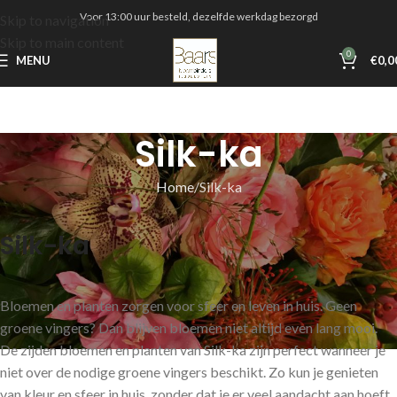
Voor 13:00 uur besteld, dezelfde werkdag bezorgd
Skip to navigation
Skip to main content
0
MENU
€
0,0
Silk-ka
Home
Silk-ka
Silk-ka
Bloemen en planten zorgen voor sfeer en leven in huis. Geen
groene vingers? Dan blijven bloemen niet altijd even lang mooi.
De zijden bloemen en planten van Silk-ka zijn perfect wanneer je
niet over de nodige groene vingers beschikt. Zo kun je genieten
van kleur en sfeer in huis, zonder dat je er veel aandacht aan hoeft