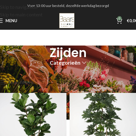
Voor 13:00 uur besteld, dezelfde werkdag bezorgd
Skip to navigation
Skip to main content
0
MENU
€
0,0
Zijden
Categorieën
Home
Shop
Zijden
Toont alle 20 resultaten
Toon filters