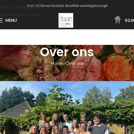
Voor 13:00 uur besteld, dezelfde werkdag bezorgd
Skip to navigation
Skip to main content
0
MENU
€
0,0
Over ons
Home
Over ons