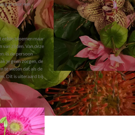
zorg je voor een
at echte bloemen maar
n van zijden. Van deze
en. Is de persoon
ak je geen zorgen, de
m te weten dat als de
. Dit is uiteraard bij