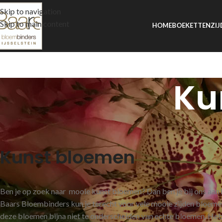
Skip to navigation
Skip to main content
HOME
BOEKETTEN
ZIJ
Ku
Kunst bloemen
Ben je op zoek naar mooie kunst bloemen? Dan ben je bij ons aan he
Baars Bloembinders kun je terecht voor vele mooie zijden bloeme
deze bloemen bijna niet te onderscheiden van echte bloemen. Heb 