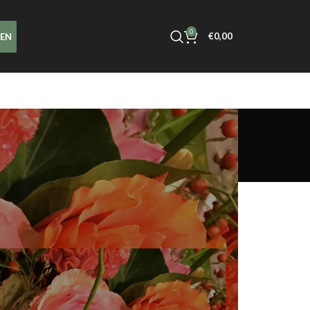
0
€
0,00
LEN