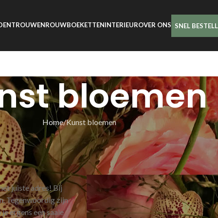
DEN
TROUWEN
ROUWBOEKETTEN
INTERIEUR
OVER ONS
SNEL BESTEL
nst bloemen
Home
Kunst bloemen
t juiste adres! Bij
n. Tegenwoordig zijn
je ergens een saaie