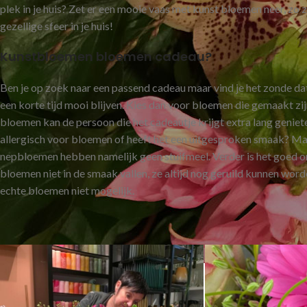
plek in je huis? Zet er een mooie vaas met kunst bloemen neer, zo 
gezellige sfeer in je huis!
Kunstbloemen bloemen cadeau?
Ben je op zoek naar een passend cadeau maar vind je het zonde d
een korte tijd mooi blijven. Kies dan voor bloemen die gemaakt zij
bloemen kan de persoon die het cadeautje krijgt extra lang geniet
allergisch voor bloemen of heeft het een uitgesproken smaak? Ma
nepbloemen hebben namelijk geen stuifmeel. Verder is het goed o
bloemen niet in de smaak vallen, ze altijd nog geruild kunnen worden
echte bloemen niet mogelijk.